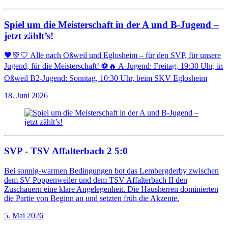
Spiel um die Meisterschaft in der A und B-Jugend –
jetzt zählt’s!
🖤💚🤍 Alle nach Oßweil und Eglosheim – für den SVP, für unsere
Jugend, für die Meisterschaft! ⚽🔥 A-Jugend: Freitag, 19:30 Uhr, in
Oßweil B2-Jugend: Sonntag, 10:30 Uhr, beim SKV Eglosheim
18. Juni 2026
SVP - TSV Affalterbach 2 5:0
Bei sonnig-warmen Bedingungen bot das Lembergderby zwischen
dem SV Poppenweiler und dem TSV Affalterbach II den
Zuschauern eine klare Angelegenheit. Die Hausherren dominierten
die Partie von Beginn an und setzten früh die Akzente.
5. Mai 2026